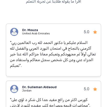
اقرأ ما يقوله طلابنا عن تجربة التعلم
Dr. Mouza
5.0
United Arab Emirates
"السلام عليكم يا دكتور الحمد لله رب العالمين ربي
أكرمني بالنجاح في امتحان البورد العربي والفضل لله
تعالي أولاً ثم مجهودكم وتعبكم معانا جزاكم الله عنا خير
الجزاء عني وعن كل شخص سجل معاكم واستفاد من
تعبكم".
Dr. Sulieman Aldaoud
5.0
Jordan
"كورس اكثر من رائع مفيد جدا كل شكر د لؤي على
محاضرات قيمه وبصراحه كثير مفيده للبورد لاردني".