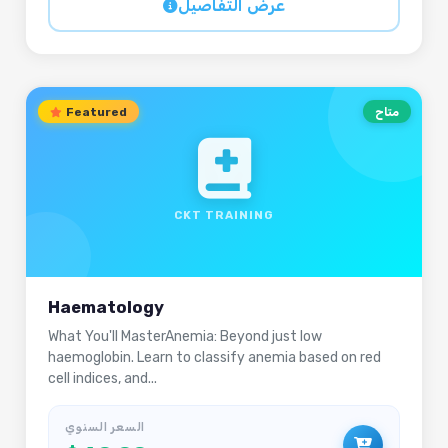
عرض التفاصيل
متاح
Featured
CKT TRAINING
Haematology
What You'll MasterAnemia: Beyond just low
haemoglobin. Learn to classify anemia based on red
cell indices, and...
السعر السنوي