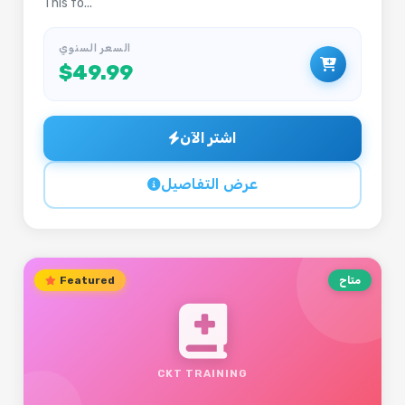
This fo...
السعر السنوي
$49.99
اشتر الآن
عرض التفاصيل
متاح
Featured
CKT TRAINING