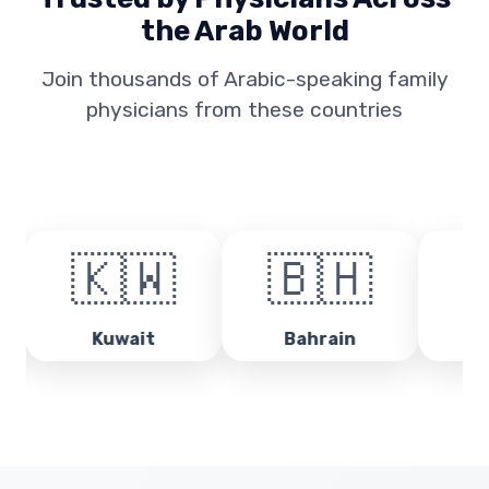
the Arab World
Join thousands of Arabic-speaking family
physicians from these countries
🇼
🇧🇭
🇴🇲
wait
Bahrain
Oman