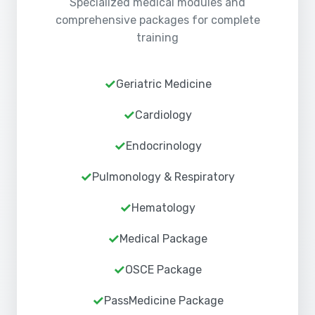
Specialized medical modules and
comprehensive packages for complete
training
Geriatric Medicine
Cardiology
Endocrinology
Pulmonology & Respiratory
Hematology
Medical Package
OSCE Package
PassMedicine Package