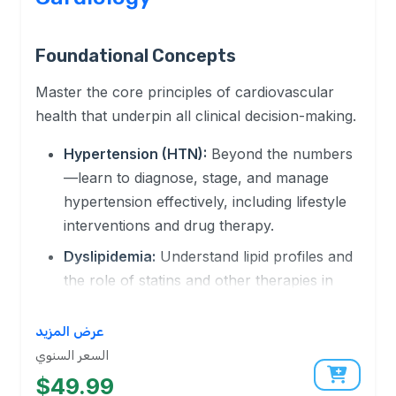
Foundational Concepts
Master the core principles of cardiovascular
health that underpin all clinical decision-making.
Hypertension (HTN):
Beyond the numbers
—learn to diagnose, stage, and manage
hypertension effectively, including lifestyle
interventions and drug therapy.
Dyslipidemia:
Understand lipid profiles and
the role of statins and other therapies in
cardiovascular disease (CVD) prevention
.
We'll cover both primary and secondary
عرض المزيد
prevention strategies.
السعر السنوي
$49.99
ECG Essentials:
Gain the confidence to