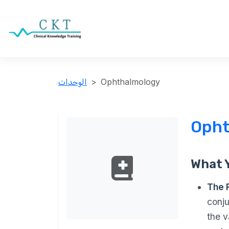
Ophthalmology
الوحدات
Opht
What Y
The 
conju
the v