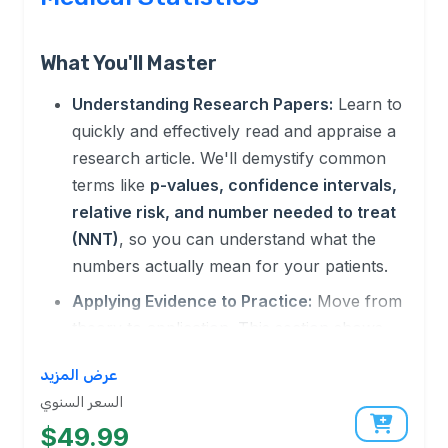
What You'll Master
Understanding Research Papers:
Learn to
quickly and effectively read and appraise a
research article. We'll demystify common
terms like
p-values, confidence intervals,
relative risk, and number needed to treat
(NNT)
, so you can understand what the
numbers actually mean for your patients.
Applying Evidence to Practice:
Move from
theory to application. This section shows
you how to use statistical findings to inform
عرض المزيد
your clinical choices—from prescribing new
السعر السنوي
drugs to adopting new screening protocols.
$49.99
Recognizing Bias and Flaws:
Develop a